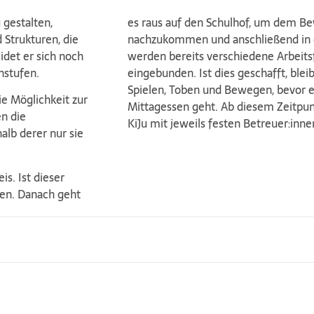
 gestalten,
es raus auf den Schulhof, um dem B
 Strukturen, die
nachzukommen und anschließend in ei
idet er sich noch
werden bereits verschiedene Arbeits
nstufen.
eingebunden. Ist dies geschafft, ble
Spielen, Toben und Bewegen, bevor
e Möglichkeit zur
Mittagessen geht. Ab diesem Zeitpu
n die
KiJu mit jeweils festen Betreuer:inne
alb derer nur sie
s. Ist dieser
en. Danach geht